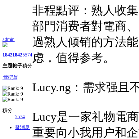
非程點评：熟人收集
部門消费者對電商、
過熟人倾销的方法能
admin
虑，值得参考。
1842
1842
5574
主題
帖子
積分
管理員
Lucy.ng：需求
積分
Lucy是一家礼物電
5574
發消息
重要向小我用户和企