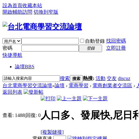
設為首頁
收藏本站
開啟輔助訪問
切換到窄版
找回密碼
自動登錄
密碼
立即註冊
登錄
快捷導航
論壇
BBS
搜索
熱搜:
活動
交友
discuz
搜索
台北電商學習交流論壇
»
論壇
›
電商學習
›
電商創業者交流區
›
返回列表
人口多、發展快,尼日
查看:
1488
|
回復:
0
[複製鏈接]
電梯直達