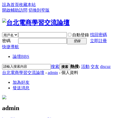
設為首頁
收藏本站
開啟輔助訪問
切換到窄版
找回密碼
自動登錄
密碼
立即註冊
登錄
快捷導航
論壇
BBS
搜索
熱搜:
活動
交友
discuz
搜索
台北電商學習交流論壇
›
admin
›
個人資料
加為好友
發送消息
admin