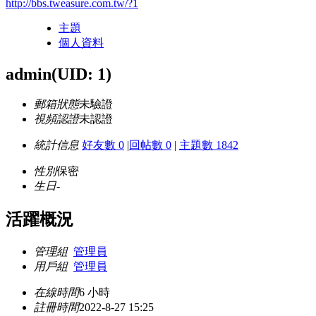
http://bbs.tweasure.com.tw/?1
主題
個人資料
admin
(UID: 1)
郵箱狀態
未驗證
視頻認證
未認證
統計信息
好友數 0
|
回帖數 0
|
主題數 1842
性別
保密
生日
-
活躍概況
管理組
管理員
用戶組
管理員
在線時間
6 小時
註冊時間
2022-8-27 15:25