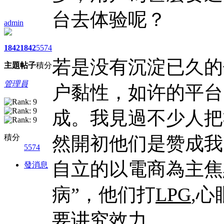
台去体验呢？
admin
1842
1842
5574
若是没有沉淀已久的
主題
帖子
積分
管理員
户黏性，如许的平台
成。我見過不少人把
積分
然開初他们是赞成我
5574
自立的以電商為主焦
發消息
病”，他们打
LPG
,
要讲究效力。