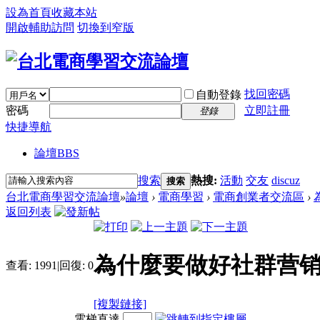
設為首頁
收藏本站
開啟輔助訪問
切換到窄版
找回密碼
自動登錄
密碼
立即註冊
登錄
快捷導航
論壇
BBS
搜索
熱搜:
活動
交友
discuz
搜索
台北電商學習交流論壇
»
論壇
›
電商學習
›
電商創業者交流區
›
返回列表
為什麼要做好社群营销
查看:
1991
|
回復:
0
[複製鏈接]
電梯直達