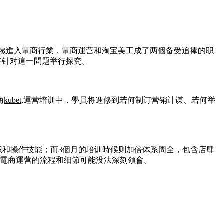
但愿進入電商行業，電商運营和淘宝美工成了两個备受追捧的职
将针对這一問题举行探究。
商
kubet
,運营培训中，學員将進修到若何制订营销计谋、若何举
识和操作技能；而3個月的培训時候则加倍体系周全，包含店肆
部電商運营的流程和细節可能没法深刻领會。