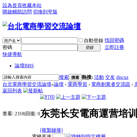
設為首頁
收藏本站
開啟輔助訪問
切換到窄版
找回密碼
自動登錄
密碼
立即註冊
登錄
快捷導航
論壇
BBS
搜索
熱搜:
活動
交友
discuz
搜索
台北電商學習交流論壇
»
論壇
›
電商學習
›
電商創業者交流區
›
返回列表
东莞长安電商運营培训
查看:
2318
|
回復:
0
[複製鏈接]
電梯直達