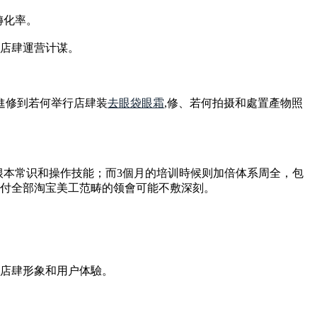
轉化率。
化店肆運营计谋。
進修到若何举行店肆装
去眼袋眼霜
,修、若何拍摄和處置產物照
根本常识和操作技能；而3個月的培训時候则加倍体系周全，包
对付全部淘宝美工范畴的领會可能不敷深刻。
升店肆形象和用户体驗。