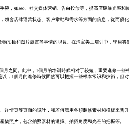
手腕，如seo、社交媒体营销、告白投放等，提高店肆暴光率和
發，领會店肆運营状态、客户举動和需求等方面的信息，從而優
產物拍摄和图片處置等事情的职員。在淘宝美工培训中，學員将
3個月之間。此中，1個月的培训時候相对于较短，重要進修一些
是以，1個月的進修時候固然可以把握一些根本常识和技術，但
页、详情页等页面的設計，和若何應用各類装修素材和模板来晋
的產物照片，包含拍照器材的選擇、拍摄角度和光芒的把握等。