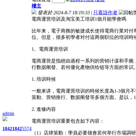
樓主
發表於 2024-8-7 18:19:33
|
只看該作者
電商運营培训及淘宝美工培训1個月能學會嗎
比年来，電子商務的敏捷成长使得電商行業对付
位。但是，很多初學者对付這两個职位的培训時
1、電商運营培训
電商運营是指經由過程一系列的营销计谋和手腕
行数据阐發、若何優化產物供给链等方面的常识
1. 培训時候
一般来讲，電商運营培训的時候长度為1-3個月
策動、营销推行、数据阐發等多個方面。是以，
2. 進修内容
admin
電商運营培训重要包含如下内容：
1842
1842
5574
（1）店肆策動：學員必要领會若何举行市場調