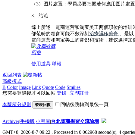
（3）图片處置：學員必要把握若何應用图片處置软件举行图
3、结论
综上所述，電商運营和淘宝美工两個职位的培训時
部范畴的领會可能不敷深刻
治療濕疹藥膏
,。是
電商運营和淘宝美工的常识和技術，建议選擇加
收藏
回復
使用道具
舉報
返回列表
高級模式
B
Color
Image
Link
Quote
Code
Smilies
您需要登錄後才可以回帖
登錄
|
立即註冊
本版積分規則
回帖後跳轉到最後一頁
發表回復
Archiver
|
手機版
|
小黑屋
|
台北電商學習交流論壇
GMT+8, 2026-8-7 09:22
, Processed in 0.062968 second(s), 4 queries