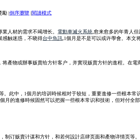
|
倒序瀏覽
|
閱讀模式
專業人材的需求不竭增长。
電動車滅火系統
,愈来愈多的年青人
候感触迷惑，不晓得
台中魚訊
,1個月是不是可以或许學會。本文
，将產物或辦事贩賣给方针客户，并實現贩賣方针的進程。在電
。
不等。此中，1個月的培训時候相对于较短，重要進修一些根本常
1個月的進修時候固然可以把握一些根本常识和技術，但对付全
研，制订贩賣计谋和方针，和若何設計店肆页面和產物详情页等。