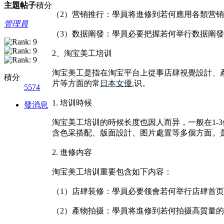
主題
帖子
積分
（2）营销推行：學員将進修到若何應用各類营销
管理員
（3）数据阐發：學員必要把握若何举行数据阐
2、淘宝美工培训
淘宝美工是指在淘宝平台上從事店肆視覺設計、
積分
片等方面的常
日本女優
,识。
5574
1. 培训時候
發消息
淘宝美工培训的時候长度也因人而异，一般在1-
含色采搭配、版面設計、图片處置等多個方面。
2. 進修内容
淘宝美工培训重要包含如下内容：
（1）店肆装修：學員必要领會若何举行店肆首
（2）產物拍摄：學員将進修到若何拍摄高質量