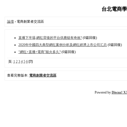
台北電商學習交
論壇
› 電商創業者交流區
直播下半場,網红背後的平台供應链有奇效?
(0篇回復)
2020年中國四大典型網红案例分析及網红經濟上市公司汇总
(0篇回復)
“網红+直播+電商”能火多久?
(0篇回復)
頁:
1
2
3
4
5
6
[7]
查看完整版本:
電商創業者交流區
Powered by
Discuz! X3