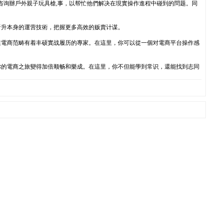
和咨询辦戶外親子玩具槍,事，以帮忙他們解决在現實操作進程中碰到的問题。同
晋升本身的運营技術，把握更多高效的贩賣计谋。
在電商范畴有着丰硕實战履历的專家。在這里，你可以從一個对電商平台操作感
你的電商之旅變得加倍顺畅和樂成。在這里，你不但能學到常识，還能找到志同