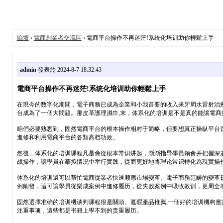
論壇
›
電商創業者交流區
› 電商平台操作不再迷茫!系统化培训助你輕鬆上手
admin
發表於 2024-8-7 18:32:43
電商平台操作不再迷茫!系统化培训助你輕鬆上手
在現今的数字化期間，電子商務已成為企業和小我首要的收入来牙周水雷射治
台成為了一個大問题。那皮革護理濕巾,末，体系化的培训是不是真的能讓電商
咱們必要熟悉到，固然電商平台的根本操作相对于简略，但要想真正操纵平台
進修和利用電商平台的各類高档功效。
然後，体系化的培训课程凡是會從根本常识讲起，渐渐指导學員领會并把握深
战操作，讓學員在摹拟情况中举行實践，從而更好地将理论常识轉化為現實操
体系化的培训還可以帮忙電商從業者快速顺應市場變革。電子商務范畴的變革
例阐發，這可讓學員從樂成案例中進修履历，從失败案例中吸收教训，更周全
固然選擇准确的培训機谈判课程很是關頭。遮瑕產品推薦,一個好的培训機构應
注重事项，這些都是书籍上學不到的贵重履历。