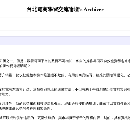
台北電商學習交流論壇's Archiver
療,历之一。但是，跟着電商平台的数目不竭增长，各自的操作界面和功效也變得愈来
的操作變得輕鬆呢？
晋升销量，仅仅把握根本操作是远远不敷的。有用的商品描写、精准的關頭词優化、公
邃的電商东西和计谋。這類按部就班的進修方法，不但有助于學員創建起坚實的常识
作能力。
日月牙异，新的营销东西和技能层見叠出。經由過程按期的培训，商家可以實時领會
地舆解電商营销的多样性和繁杂性。
當可以或许供给适用的、更新快速的、與市場慎密相干的课程内容。别的，具有實战