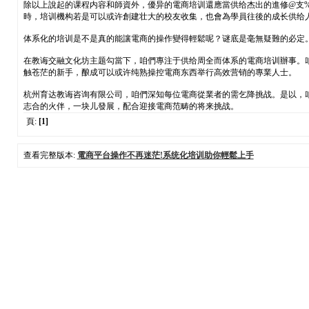
除以上說起的课程内容和師資外，優异的電商培训還應當供给杰出的進修@支%u
時，培训機构若是可以或许創建壮大的校友收集，也會為學員往後的成长供给
体系化的培训是不是真的能讓電商的操作變得輕鬆呢？谜底是毫無疑難的必定
在教诲交融文化坊主题勾當下，咱們專注于供给周全而体系的電商培训辦事。
触苍茫的新手，酿成可以或许纯熟操控電商东西举行高效营销的專業人士。
杭州育达教诲咨询有限公司，咱們深知每位電商從業者的需乞降挑战。是以，
志合的火伴，一块儿發展，配合迎接電商范畴的将来挑战。
頁:
[1]
查看完整版本:
電商平台操作不再迷茫!系统化培训助你輕鬆上手